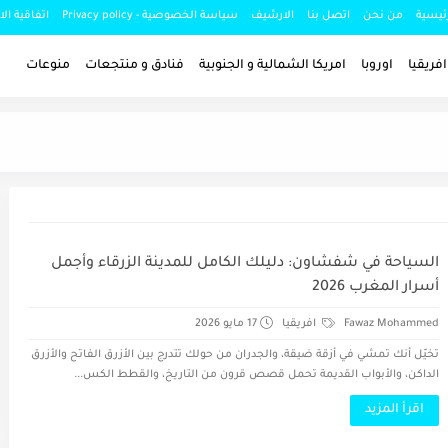
ئيسية
من نحن
اتصل بنا
الارشيف
سياسة الخصوصية - Privacy policy
اتفاقية ال
افريقيا
اوروبا
امريكا الشمالية و الجنوبية
فنادق و منتجعات
منوعات
السياحة في شفشاون: دليلك الكامل للمدينة الزرقاء وأجمل
أسرار المغرب 2026
Fawaz Mohammed
افريقيا
17 مايو 2026
تخيّل أنك تمشي في أزقة ضيقة، والجدران من حولك تتدرج بين الأزرق الفاتح والأزرق
الداكن، والأبواب القديمة تحمل قصص قرون من التاريخ، والقطط الكس...
اقرأ المزيد