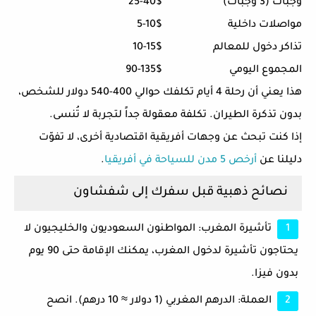
وجبات (3 وجبات)
25-40$
مواصلات داخلية
5-10$
تذاكر دخول للمعالم
10-15$
المجموع اليومي
90-135$
هذا يعني أن رحلة 4 أيام تكلفك حوالي 400-540 دولار للشخص،
بدون تذكرة الطيران. تكلفة معقولة جداً لتجربة لا تُنسى.
إذا كنت تبحث عن وجهات أفريقية اقتصادية أخرى، لا تفوّت
دليلنا عن
أرخص 5 مدن للسياحة في أفريقيا
.
نصائح ذهبية قبل سفرك إلى شفشاون
تأشيرة المغرب:
المواطنون السعوديون والخليجيون
لا
يحتاجون
تأشيرة لدخول المغرب، يمكنك الإقامة حتى 90 يوم
بدون فيزا.
العملة:
الدرهم المغربي (1 دولار ≈ 10 درهم). انصح