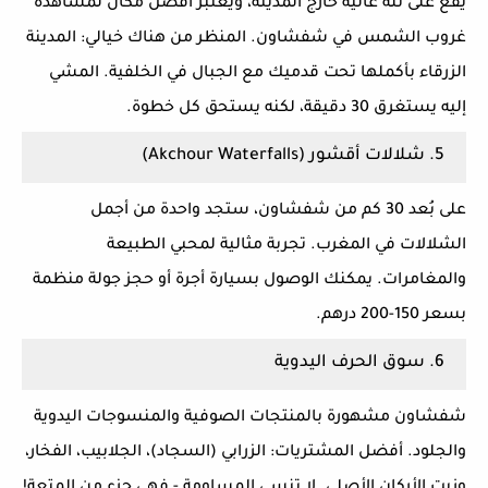
يقع على تلة عالية خارج المدينة، ويُعتبر
أفضل مكان لمشاهدة
غروب الشمس في شفشاون
. المنظر من هناك خيالي: المدينة
الزرقاء بأكملها تحت قدميك مع الجبال في الخلفية. المشي
إليه يستغرق 30 دقيقة، لكنه يستحق كل خطوة.
5. شلالات أقشور (Akchour Waterfalls)
على بُعد 30 كم من شفشاون، ستجد واحدة من أجمل
الشلالات في المغرب. تجربة مثالية لمحبي الطبيعة
والمغامرات. يمكنك الوصول بسيارة أجرة أو حجز جولة منظمة
بسعر 150-200 درهم.
6. سوق الحرف اليدوية
شفشاون مشهورة بالمنتجات الصوفية والمنسوجات اليدوية
والجلود.
أفضل المشتريات
: الزرابي (السجاد)، الجلابيب، الفخار،