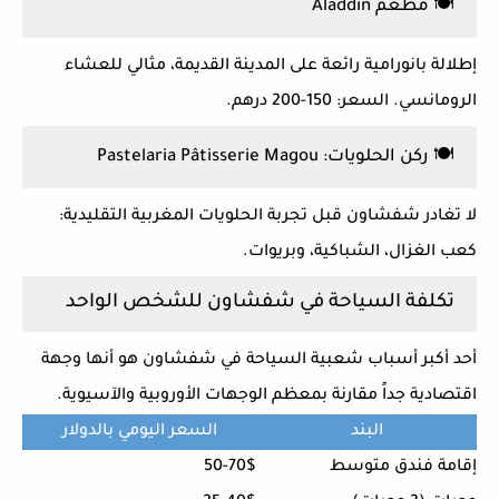
🍽️ مطعم Aladdin
إطلالة بانورامية رائعة على المدينة القديمة، مثالي للعشاء
الرومانسي. السعر: 150-200 درهم.
🍽️ ركن الحلويات: Pastelaria Pâtisserie Magou
لا تغادر شفشاون قبل تجربة الحلويات المغربية التقليدية:
كعب الغزال، الشباكية، وبريوات.
تكلفة السياحة في شفشاون للشخص الواحد
أحد أكبر أسباب شعبية
السياحة في شفشاون
هو أنها وجهة
اقتصادية جداً
مقارنة بمعظم الوجهات الأوروبية والآسيوية.
البند
السعر اليومي بالدولار
إقامة فندق متوسط
50-70$