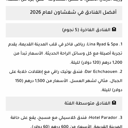
وزيت الأركان الأصلي. لا تنسى المساومة - فهي جزء من المتعة!
أفضل الفنادق في شفشاون لعام 2026
🏨 الفنادق الفاخرة (5 نجوم)
1. Lina Ryad & Spa:
رياض فاخر في قلب المدينة القديمة، يقدم
تجربة أصيلة مع كل وسائل الراحة الحديثة. الأسعار تبدأ من
1,200 درهم (120 دولار) لليلة.
2. Dar Echchaouen:
فندق بوتيك راقي مع إطلالات خلابة على
الجبال. مثالي لشهر العسل. الأسعار من 1,500 درهم (150
دولار) لليلة.
🏨 الفنادق متوسطة الفئة
3. Hotel Parador:
فندق كلاسيكي مع مسبح، يقع على حافة
المدينة القديمة. الأسعار من 600 درهم (60 دولار).