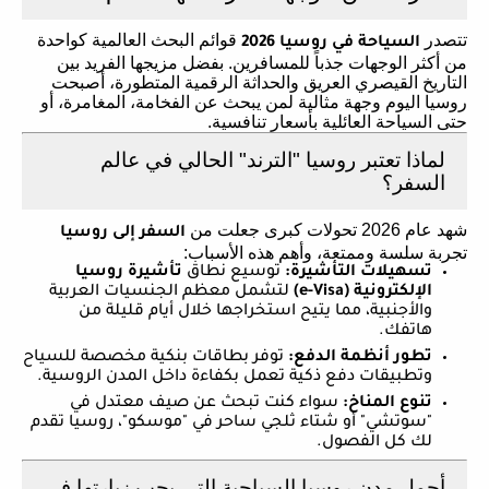
تتصدر
قوائم البحث العالمية كواحدة
السياحة في روسيا 2026
من أكثر الوجهات جذباً للمسافرين. بفضل مزيجها الفريد بين
التاريخ القيصري العريق والحداثة الرقمية المتطورة، أصبحت
روسيا اليوم وجهة مثالية لمن يبحث عن الفخامة، المغامرة، أو
حتى السياحة العائلية بأسعار تنافسية.
لماذا تعتبر روسيا "الترند" الحالي في عالم
السفر؟
شهد عام 2026 تحولات كبرى جعلت من
السفر إلى روسيا
تجربة سلسة وممتعة، وأهم هذه الأسباب:
تسهيلات التأشيرة:
توسيع نطاق
تأشيرة روسيا
الإلكترونية (e-Visa)
لتشمل معظم الجنسيات العربية
والأجنبية، مما يتيح استخراجها خلال أيام قليلة من
هاتفك.
تطور أنظمة الدفع:
توفر بطاقات بنكية مخصصة للسياح
وتطبيقات دفع ذكية تعمل بكفاءة داخل المدن الروسية.
تنوع المناخ:
سواء كنت تبحث عن صيف معتدل في
"سوتشي" أو شتاء ثلجي ساحر في "موسكو"، روسيا تقدم
لك كل الفصول.
أجمل مدن روسيا السياحية التي يجب زيارتها في