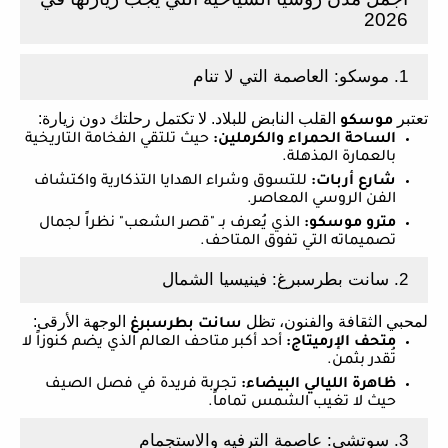
2026
1. موسكو: العاصمة التي لا تنام
تعتبر
القلب النابض للبلاد. لا تكتمل رحلتك دون زيارة:
موسكو
الساحة الحمراء والكرملين:
حيث تلتقي الفخامة التاريخية
بالعمارة المذهلة.
شارع أربات:
للتسوق وشراء الهدايا التذكارية واكتشاف
الفن الروسي المعاصر.
مترو موسكو:
الذي يُعرف بـ "قصر الشعب" نظراً لجمال
تصميماته التي تفوق المتاحف.
2. سانت بطرسبرغ: فينيسيا الشمال
لمحبي الثقافة والفنون، تظل
الوجهة الأرقى:
سانت بطرسبرغ
متحف الإرميتاج:
أحد أكبر متاحف العالم الذي يضم كنوزاً لا
تُقدر بثمن.
ظاهرة الليالي البيضاء:
تجربة فريدة في فصل الصيف
حيث لا تغيب الشمس تماماً.
3. سوتشي: عاصمة الترفيه والاستجمام