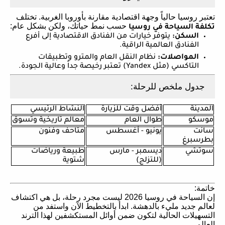
تعتبر روسيا حالياً وجهة اقتصادية مقارنة بأوروبا الغربية. تختلف
حسب نمط حياتك، ولكن بشكل عام:
تكلفة السياحة في روسيا
السكن:
يتوفر خيارات من الفنادق الاقتصادية إلى أفرع
الفنادق العالمية الراقية.
المواصلات:
نظام النقل العام والمترو وتطبيقات
التاكسي (مثل Yandex) تعتبر رخيصة جداً وعالية الجودة.
جدول ملخص للرحلة:
المدينة
أفضل وقت للزيارة
النشاط الرئيسي
موسكو
طوال العام
معالم تاريخية وتسوق
سانت
يونيو - أغسطس
متاحف وفنون
بطرسبرغ
سوتشي
ديسمبر - مارس
طبيعة ورياضات
(للتزلج)
شتوية
خاتمة:
إن السياحة في روسيا 2026 ليست مجرد رحلة، بل هي اكتشاف
لعالم جديد مليء بالدهشة. ابدأ بالتخطيط الآن واستفد من
التسهيلات الحالية لتكون ضمن أوائل المستكشفين لهذا الترند
العالمي.